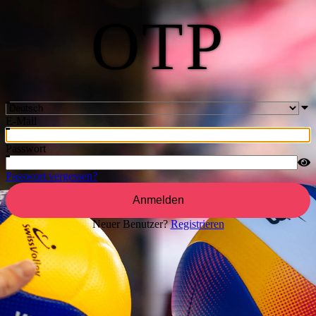
OTP
E-Mail
Passwort
Passwort vergessen?
Anmelden
Neuer Benutzer?
Registrieren